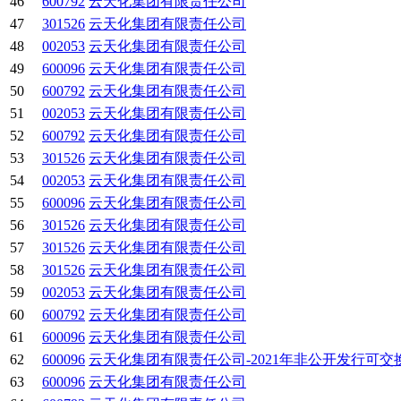
46
600792
云天化集团有限责任公司
47
301526
云天化集团有限责任公司
48
002053
云天化集团有限责任公司
49
600096
云天化集团有限责任公司
50
600792
云天化集团有限责任公司
51
002053
云天化集团有限责任公司
52
600792
云天化集团有限责任公司
53
301526
云天化集团有限责任公司
54
002053
云天化集团有限责任公司
55
600096
云天化集团有限责任公司
56
301526
云天化集团有限责任公司
57
301526
云天化集团有限责任公司
58
301526
云天化集团有限责任公司
59
002053
云天化集团有限责任公司
60
600792
云天化集团有限责任公司
61
600096
云天化集团有限责任公司
62
600096
云天化集团有限责任公司-2021年非公开发行可
63
600096
云天化集团有限责任公司