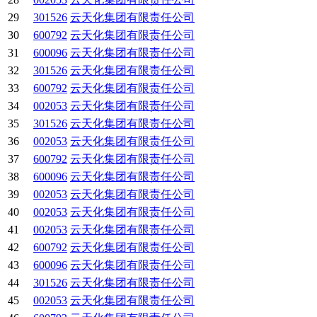
29
301526
云天化集团有限责任公司
30
600792
云天化集团有限责任公司
31
600096
云天化集团有限责任公司
32
301526
云天化集团有限责任公司
33
600792
云天化集团有限责任公司
34
002053
云天化集团有限责任公司
35
301526
云天化集团有限责任公司
36
002053
云天化集团有限责任公司
37
600792
云天化集团有限责任公司
38
600096
云天化集团有限责任公司
39
002053
云天化集团有限责任公司
40
002053
云天化集团有限责任公司
41
002053
云天化集团有限责任公司
42
600792
云天化集团有限责任公司
43
600096
云天化集团有限责任公司
44
301526
云天化集团有限责任公司
45
002053
云天化集团有限责任公司