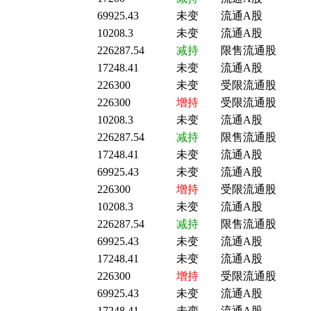
69925.43
未变
流通A股
10208.3
未变
流通A股
226287.54
减持
限售流通股
17248.41
未变
流通A股
226300
未变
受限流通股
226300
增持
受限流通股
10208.3
未变
流通A股
226287.54
减持
限售流通股
17248.41
未变
流通A股
69925.43
未变
流通A股
226300
增持
受限流通股
10208.3
未变
流通A股
226287.54
减持
限售流通股
69925.43
未变
流通A股
17248.41
未变
流通A股
226300
增持
受限流通股
69925.43
未变
流通A股
17248.41
未变
流通A股