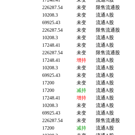
226287.54
未变
限售流通股
10208.3
未变
流通A股
69925.43
未变
流通A股
226287.54
未变
限售流通股
10208.3
未变
流通A股
17248.41
未变
流通A股
226287.54
未变
限售流通股
17248.41
增持
流通A股
10208.3
未变
流通A股
69925.43
未变
流通A股
17200
未变
流通A股
17200
减持
流通A股
17248.41
增持
流通A股
10208.3
未变
流通A股
69925.43
未变
流通A股
226287.54
未变
限售流通股
17200
减持
流通A股