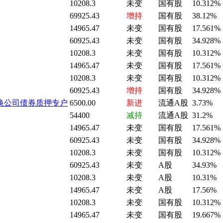
10208.3
未变
国有股
10.312%
69925.43
增持
国有股
38.12%
14965.47
未变
国有股
17.561%
60925.43
未变
国有股
34.928%
10208.3
未变
国有股
10.312%
14965.47
未变
国有股
17.561%
10208.3
未变
国有股
10.312%
60925.43
增持
国有股
34.928%
交换公司债券质押专户
6500.00
新进
流通A股
3.73%
54400
减持
流通A股
31.2%
14965.47
未变
国有股
17.561%
60925.43
未变
国有股
34.928%
10208.3
未变
国有股
10.312%
60925.43
未变
A股
34.93%
10208.3
未变
A股
10.31%
14965.47
未变
A股
17.56%
10208.3
未变
国有股
10.312%
14965.47
未变
国有股
19.667%