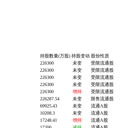
持股数量(万股)
持股变动
股份性质
226300
未变
受限流通股
226300
未变
受限流通股
226300
未变
受限流通股
226300
未变
受限流通股
226300
增持
受限流通股
226287.54
未变
限售流通股
69925.43
未变
流通A股
10208.3
未变
流通A股
17248.41
增持
流通A股
17200
减持
流通A股