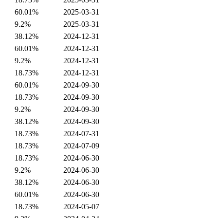
60.01%
2025-03-31
9.2%
2025-03-31
38.12%
2024-12-31
60.01%
2024-12-31
9.2%
2024-12-31
18.73%
2024-12-31
60.01%
2024-09-30
18.73%
2024-09-30
9.2%
2024-09-30
38.12%
2024-09-30
18.73%
2024-07-31
18.73%
2024-07-09
18.73%
2024-06-30
9.2%
2024-06-30
38.12%
2024-06-30
60.01%
2024-06-30
18.73%
2024-05-07