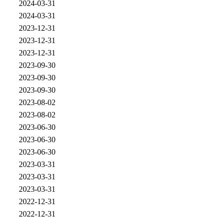
2024-03-31
2024-03-31
2023-12-31
2023-12-31
2023-12-31
2023-09-30
2023-09-30
2023-09-30
2023-08-02
2023-08-02
2023-06-30
2023-06-30
2023-06-30
2023-03-31
2023-03-31
2023-03-31
2022-12-31
2022-12-31