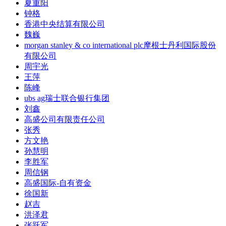
夏重阳
钟格
香港中央结算有限公司
魏巍
morgan stanley & co international plc摩根士丹利国际股份
有限公司
周宇光
王萍
陈峰
ubs ag瑞士联合银行集团
刘鑫
高盛公司有限责任公司
张秀
方文艳
孙慧明
李胜军
周信钢
高盛国际-自有资金
徐国新
赵吉
洪泽君
张跃军