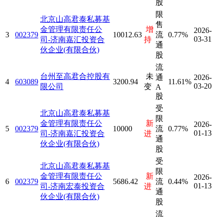
股
限
北京山高君泰私募基
售
金管理有限责任公
增
2026-
3
002379
10012.63
流
0.77%
03-31
司-济南嘉汇投资合
持
通
伙企业(有限合伙)
股
流
台州至高君合控股有
未
通
2026-
4
603089
3200.94
11.61%
03-20
限公司
变
A
股
受
北京山高君泰私募基
限
金管理有限责任公
新
2026-
5
002379
10000
流
0.77%
01-13
司-济南嘉汇投资合
进
通
伙企业(有限合伙)
股
受
北京山高君泰私募基
限
金管理有限责任公
新
2026-
6
002379
5686.42
流
0.44%
01-13
司-济南宏泰投资合
进
通
伙企业(有限合伙)
股
流