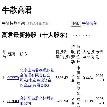
牛散高君
牛散持股查询
牛散名单
高君最新持股（十大股东） · · · · · ·
持
股
序
持股数
股
份
占总股
报告
股票
股东
号
量(万股)
变
性
本比例
期
动
质
限
北京山高君泰私募基
售
金管理有限责任公
未
2026-
1
002379
5686.42
流
0.44%
03-31
司-济南宏泰投资合
变
通
伙企业(有限合伙)
股
流
台州至高君合控股有
未
通
2026-
2
603089
3200.94
11.61%
03-31
限公司
变
A