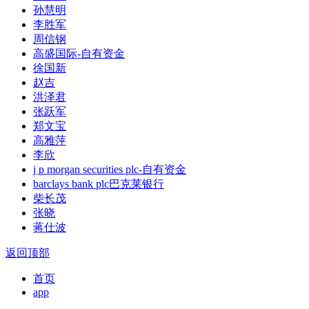
孙慧明
李胜军
周信钢
高盛国际-自有资金
徐国新
赵吉
洪泽君
张跃军
郑文宝
高雅萍
李欣
j p morgan securities plc-自有资金
barclays bank plc巴克莱银行
柴长茂
张晓
蒋仕波
返回顶部
首页
app