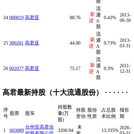
股
流
新
通
2013-
24
000819
高君亚
88.76
0.42%
06-30
进
A
股
流
新
通
2013-
25
300281
高君亚
44.00
0.73%
03-31
进
A
股
流
新
通
2011-
26
002077
高君亚
75.17
0.3%
12-31
进
A
股
高君最新持股（十大流通股份） · · · · · ·
持股数
序
持股
股份
占总股
报告
股票
股东
量(万
号
变动
性质
本比例
期
股)
台州至高君合
未
2026-
1
603089
3200.94
13.335%
03-31
控股有限公司
变