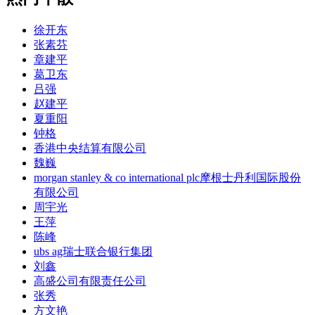
徐开东
张素芬
章建平
葛卫东
吕强
赵建平
夏重阳
钟格
香港中央结算有限公司
魏巍
morgan stanley & co international plc摩根士丹利国际股份
有限公司
周宇光
王萍
陈峰
ubs ag瑞士联合银行集团
刘鑫
高盛公司有限责任公司
张秀
方文艳