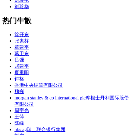
刘玲艳
刘玲华
热门牛散
徐开东
张素芬
章建平
葛卫东
吕强
赵建平
夏重阳
钟格
香港中央结算有限公司
魏巍
morgan stanley & co international plc摩根士丹利国际股份
有限公司
周宇光
王萍
陈峰
ubs ag瑞士联合银行集团