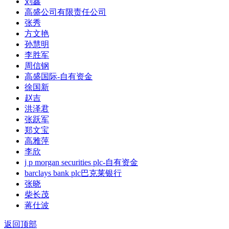
刘鑫
高盛公司有限责任公司
张秀
方文艳
孙慧明
李胜军
周信钢
高盛国际-自有资金
徐国新
赵吉
洪泽君
张跃军
郑文宝
高雅萍
李欣
j p morgan securities plc-自有资金
barclays bank plc巴克莱银行
张晓
柴长茂
蒋仕波
返回顶部