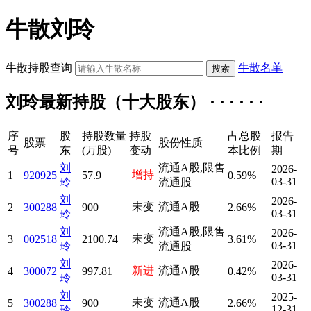
牛散刘玲
牛散持股查询
牛散名单
刘玲最新持股（十大股东） · · · · · ·
序
股
持股数量
持股
占总股
报告
股票
股份性质
号
东
(万股)
变动
本比例
期
刘
流通A股,限售
2026-
增持
1
920925
57.9
0.59%
03-31
玲
流通股
刘
2026-
未变
流通A股
2
300288
900
2.66%
03-31
玲
刘
流通A股,限售
2026-
未变
3
002518
2100.74
3.61%
03-31
玲
流通股
刘
2026-
新进
流通A股
4
300072
997.81
0.42%
03-31
玲
刘
2025-
未变
流通A股
5
300288
900
2.66%
12-31
玲