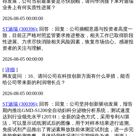
得发展，公司当前最重要是尽快脱帽，请问华润接下来对迪瑞
业务上有何实质性进展？
2026-08-05 00:00:00
ST迪瑞 (300396):
回答
：回复：公司摘帽意愿与投资者高度一
致，目前正严格对照监管要求推进整改，相关工作已取得阶段
性进展。力求尽快消除相关风险因素，恢复市场信心。感谢投
资者的关注与理解。
2026-08-05 00:00:00
[
详细
]
网友提问 ：16、请问公司在科技创新方面有什么举措，能否
给公司带来新的利润增长点？
2026-08-05 00:00:00
ST迪瑞 (300396):
回答
：回复：公司坚持创新驱动发展，报告
期内推出GMD-S1200全自动妇科分泌物分析系统，测试速度
达到行业领先水平120T/H；全新的染色方式，采用专利AI算
法，可以显示试纸测试后的图像，用于对样本结果进行追溯。
免疫试剂产品推出了胃泌素释放肽前体测定试剂盒，进一步完
善肿瘤检测套餐。具体经营情况请以定期报告为准，谢谢！