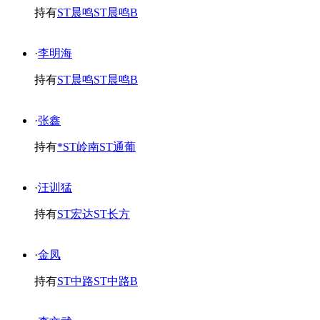
持有
ST晨鸣
ST晨鸣B
·
李明海
持有
ST晨鸣
ST晨鸣B
·
张鑫
持有
*ST岭南
ST通葡
·
汪训猛
持有
ST宏达
ST长方
·
金凤
持有
ST中路
ST中路B