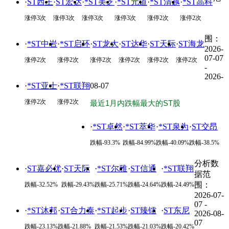
·
ST西王
·
ST宏达
·
*ST美芝
·
*ST元道
·
*ST清越
·
*ST高科
涨停
3
次
涨停
3
次
涨停
3
次
涨停
3
次
涨停
2
次
涨停
2
次
围：
·
*ST中岩
·
*ST启环
·
ST龙大
·
ST达华
·
ST天际
·
ST海龙
2026-
07-07
涨停
2
次
涨停
2
次
涨停
2
次
涨停
2
次
涨停
2
次
涨停
2
次
-
2026-
·
*ST亚士
·
*ST联翔
08-07
涨停
2
次
涨停
2
次
最近1月内跌幅最大的ST股
·
*ST卓然
·
*ST萃华
·
*ST泉为
·
ST交昂
跌幅-93.3%
跌幅-84.99%
跌幅-40.09%
跌幅-38.5%
分析数
·
ST嘉必优
·
ST天际
·
*ST尔雅
·
ST信通
·
*ST联翔
据范
围：
跌幅-32.52%
跌幅-29.43%
跌幅-25.71%
跌幅-24.64%
跌幅-24.49%
2026-07-
07 -
·
*ST沐邦
·
ST合力泰
·
*ST起步
·
ST臻镭
·
ST东尼
2026-08-
07
跌幅-23.13%
跌幅-21.88%
跌幅-21.53%
跌幅-21.03%
跌幅-20.42%