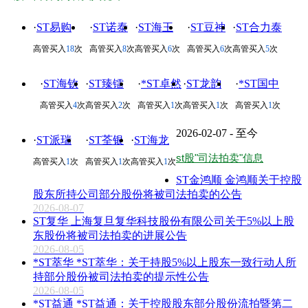
·
ST易购
·
ST诺泰
·
ST海王
·
ST豆神
·
ST合力泰
高管买入
18
次
高管买入
8
次
高管买入
6
次
高管买入
6
次
高管买入
5
次
·
ST海钦
·
ST臻镭
·
*ST卓然
·
ST龙韵
·
*ST国中
高管买入
4
次
高管买入
2
次
高管买入
1
次
高管买入
1
次
高管买入
1
次
2026-02-07 - 至今
·
ST派瑞
·
ST荃银
·
ST海龙
st股"司法拍卖"信息
高管买入
1
次
高管买入
1
次
高管买入
1
次
ST金鸿顺 金鸿顺关于控股
股东所持公司部分股份将被司法拍卖的公告
2026-08-07
ST复华 上海复旦复华科技股份有限公司关于5%以上股
东股份将被司法拍卖的进展公告
2026-08-05
*ST萃华 *ST萃华：关于持股5%以上股东一致行动人所
持部分股份被司法拍卖的提示性公告
2026-08-05
*ST益通 *ST益通：关于控股股东部分股份流拍暨第二