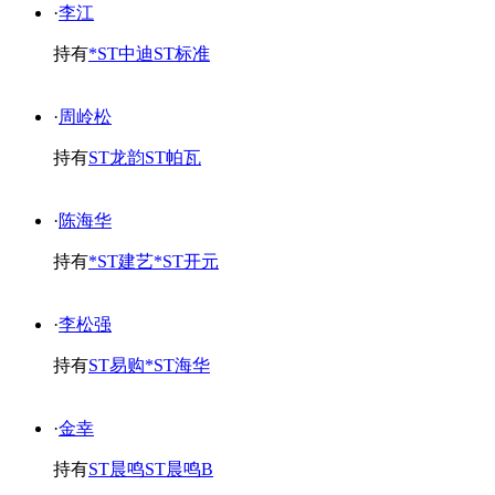
·
李江
持有
*ST中迪
ST标准
·
周岭松
持有
ST龙韵
ST帕瓦
·
陈海华
持有
*ST建艺
*ST开元
·
李松强
持有
ST易购
*ST海华
·
金幸
持有
ST晨鸣
ST晨鸣B