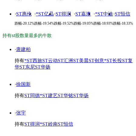
·
ST惠伦
·
*ST亿晶
·
ST得润
·
ST嘉澳
·
*ST中迪
·
ST恒信
跌幅-20.12%
跌幅-19.54%
跌幅-19.52%
跌幅-19.05%
跌幅-18.93%
跌幅-18.33%
持有st股数量最多的牛散
·
唐建柏
持有
*ST西旅
ST云动
ST汇洲
ST美晨
ST创意
*ST长投
ST复
华
ST东尼
ST华扬
·
徐国新
持有
ST同德
*ST建艺
ST华铭
ST华扬
·
张宇
持有
ST得润
*ST岭南
ST恒信