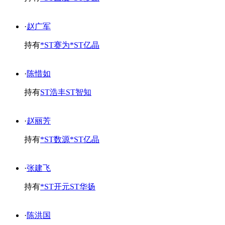
·
赵广军
持有
*ST赛为
*ST亿晶
·
陈惜如
持有
ST浩丰
ST智知
·
赵丽芳
持有
*ST数源
*ST亿晶
·
张建飞
持有
*ST开元
ST华扬
·
陈洪国