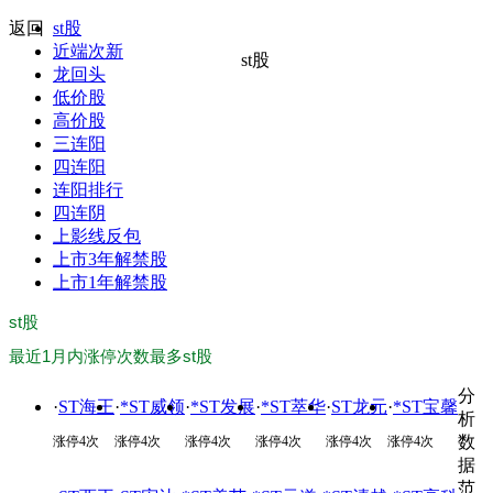
返回
st股
近端次新
st股
龙回头
低价股
高价股
三连阳
四连阳
连阳排行
四连阴
上影线反包
上市3年解禁股
上市1年解禁股
st股
最近1月内涨停次数最多st股
分
·
ST海王
·
*ST威领
·
*ST发展
·
*ST萃华
·
ST龙元
·
*ST宝馨
析
数
涨停
4
次
涨停
4
次
涨停
4
次
涨停
4
次
涨停
4
次
涨停
4
次
据
范