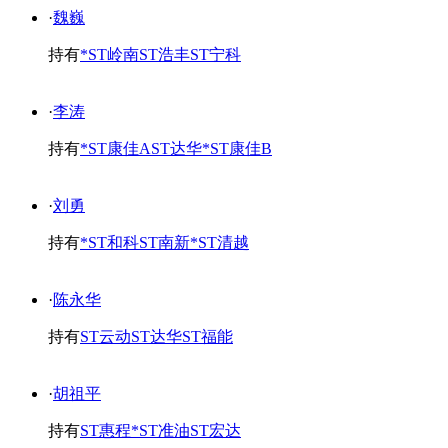
·
魏巍
持有
*ST岭南
ST浩丰
ST宁科
·
李涛
持有
*ST康佳A
ST达华
*ST康佳B
·
刘勇
持有
*ST和科
ST南新
*ST清越
·
陈永华
持有
ST云动
ST达华
ST福能
·
胡祖平
持有
ST惠程
*ST准油
ST宏达