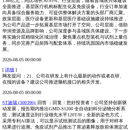
1.88亿元，同比增长50.95%。行业层面，随着县域医共体建设
全面推进，基层医疗机构标配生化及免疫设备，行业订单加速
向具备综合服务能力、可提供整体解决方案的头部厂商汇聚。
政策层面，医疗设备更新和基层医疗基础设施建设持续推进，
为公司产品进一步拓展基层市场打开了空间。公司层面，借助
华润资源及品牌影响，公司深度参与县域医共体建设。下一步
将实施分层精细化区域治理，聚焦重点机型装机与试剂上量任
务，同步完善产品矩阵与配套体系，持续巩固国内市场稳健发
展。
2026-08-05 00:00:00
[
详细
]
网友提问 ：21、公司在研发上有什么最新的动作或者在研、
在报的设备？建议公司推进脑机接口的相关开发。
2026-08-05 00:00:00
ST迪瑞 (300396):
回答
：回复：您好投资者！公司坚持创新驱
动发展，报告期内推出GMD-S1200 全自动妇科分泌物分析系
统，测试速度达到行业领先水平120T/H；全新的染色方式，
采用专利AI算法，可以显示试纸测试后的图像，用于对样本
结果进行追溯。免疫试剂产品推出了胃泌素释放肽前体测定试