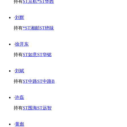
持有
ST京机
*ST华西
·
刘辉
持有
*ST湘邮
ST绝味
·
徐开东
持有
ST如意
ST华铭
·
刘斌
持有
ST中路
ST中路B
·
许磊
持有
ST围海
ST远智
·
黄彪