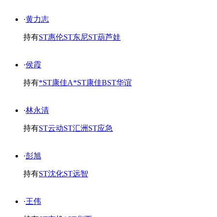
·
黄力志
持有
ST惠伦
ST东尼
ST葫芦娃
·
侯霞
持有
*ST康佳A
*ST康佳B
ST华谊
·
林永清
持有
ST云动
ST汇洲
ST应急
·
彭旭
持有
ST沈化
ST远智
·
王伟