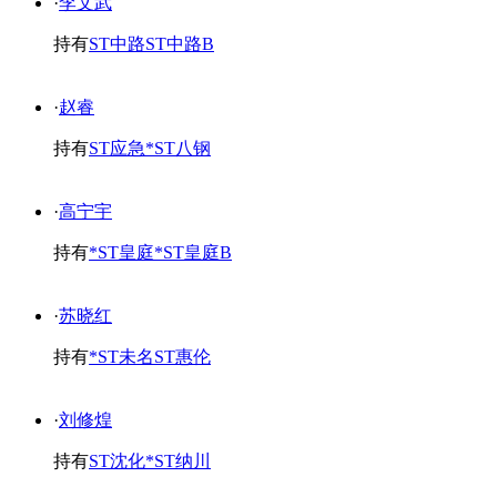
·
李文武
持有
ST中路
ST中路B
·
赵睿
持有
ST应急
*ST八钢
·
高宁宇
持有
*ST皇庭
*ST皇庭B
·
苏晓红
持有
*ST未名
ST惠伦
·
刘修煌
持有
ST沈化
*ST纳川