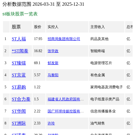
分析数据范围 2026-03-31 至 2025-12-31
st板块股票一览表
股票
股价
实控人
主营收入
总市
ST人福
1
17.95
招商局集团有限公司
药品及其他
亿
*ST闻泰
2
16.82
张学政
智能终端
亿
ST臻镭
3
69.1
郁发新
电源管理芯片
亿
ST京蓝
4
5.57
马黎阳
有色金属
亿
ST易购
5
1.22
家用电器及消费电子
亿
ST合力泰
6
1.5
福建省人民政府国有资产监督管理委员会
电子纸显示类产品
亿
ST华闻
7
2.22
国广环球传媒控股有限公司
信息传播服务业
亿
ST洲际
8
2.33
许玲
油气销售
亿