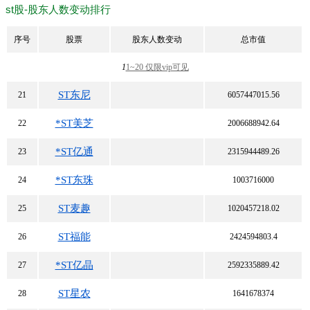
st股-股东人数变动排行
序号
股票
股东人数变动
总市值
1
1~20 仅限vip可见
ST东尼
21
6057447015.56
*ST美芝
22
2006688942.64
*ST亿通
23
2315944489.26
*ST东珠
24
1003716000
ST麦趣
25
1020457218.02
ST福能
26
2424594803.4
*ST亿晶
27
2592335889.42
ST星农
28
1641678374