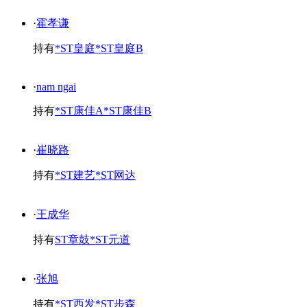
·
霍孝谦
持有
*ST皇庭
*ST皇庭B
·
nam ngai
持有
*ST康佳A
*ST康佳B
·
崔晓路
持有
*ST建艺
*ST网达
·
王成华
持有
ST章鼓
*ST元道
·
张旭
持有
*ST西发
*ST步森