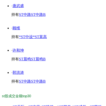
·
唐武盛
持有
ST中路
ST中路B
·
顾维
持有
*ST中设
*ST莫高
·
许和坤
持有
ST晨鸣
ST晨鸣B
·
郭洪涛
持有
ST中路
ST中路B
st股成交金额top30