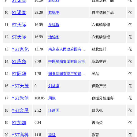
ST诺泰
9
28.29
赵德毅
自主选择产品
亿
ST诺泰
10
28.29
赵德中
自主选择产品
亿
ST天际
11
16.59
吴锡盾
六氟磷酸锂
亿
ST天际
12
16.59
池锦华
六氟磷酸锂
亿
*ST京化
13
13.79
南京市人民政府国有资产监督管理委员会
粘胶短纤
亿
ST应急
14
7.79
中国船舶集团有限公司
应急交通
亿
ST际华
15
1.78
国务院国有资产监督管理委员会
民品
亿
*ST天茂
16
0
刘益谦
保险产品
亿
*ST禾信
17
108.05
周振
数据分析服务
亿
*ST金灵
18
2.52
汪建国
鼓风机
亿
ST加加
19
6.34
酱油类
亿
*ST高科
20
11.8
梁猛
教育
亿