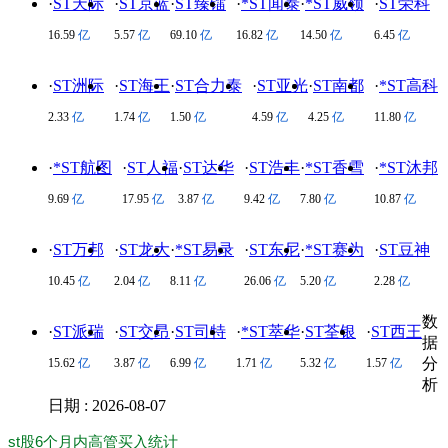
·
ST天际
·
ST京蓝
·
ST臻镭
·
*ST闻泰
·
*ST威领
·
ST荣科
16.59
亿
5.57
亿
69.10
亿
16.82
亿
14.50
亿
6.45
亿
·
ST洲际
·
ST海王
·
ST合力泰
·
ST亚光
·
ST南都
·
*ST高科
2.33
亿
1.74
亿
1.50
亿
4.59
亿
4.25
亿
11.80
亿
·
*ST航图
·
ST人福
·
ST达华
·
ST浩丰
·
*ST香雪
·
*ST沐邦
9.69
亿
17.95
亿
3.87
亿
9.42
亿
7.80
亿
10.87
亿
·
ST万邦
·
ST龙大
·
*ST易录
·
ST东尼
·
*ST赛为
·
ST豆神
10.45
亿
2.04
亿
8.11
亿
26.06
亿
5.20
亿
2.28
亿
数
·
ST派瑞
·
ST交昂
·
ST司特
·
*ST萃华
·
ST荃银
·
ST西王
据
分
15.62
亿
3.87
亿
6.99
亿
1.71
亿
5.32
亿
1.57
亿
析
日期 : 2026-08-07
st股6个月内高管买入统计