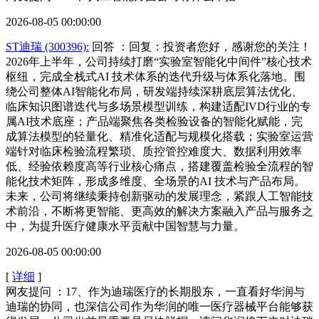
2026-08-05 00:00:00
ST迪瑞 (300396):
回答
：回复：投资者您好，感谢您的关注！
2026年上半年，公司持续打磨“实验室智能化中间件”核心技术
枢纽，完成全栈式AI 技术体系的迭代升级与体系化落地。围
绕公司整体AI智能化布局，研发端持续深耕底层算法优化、
临床知识图谱迭代与多场景模型训练，构建适配IVD行业的专
属AI技术底座；产品端聚焦各类检验设备的智能化赋能，完
成算法模型的轻量化、精准化适配与规模化搭载；实验室运营
端针对临床检验流程繁琐、质控管控难度大、数据利用效率
低、经验依赖度高等行业核心痛点，搭建覆盖检验全流程的智
能化技术矩阵，形成多维度、全场景的AI 技术与产品布局。
未来，公司将继续秉持创新驱动的发展理念，紧跟人工智能技
术前沿，不断将更智能、更高效的解决方案融入产品与服务之
中，为提升医疗健康水平贡献中国智慧与力量。
2026-08-05 00:00:00
[
详细
]
网友提问 ：17、作为迪瑞医疗的长期股东，一直看好华润与
迪瑞的协同，也深信公司作为华润的唯一医疗器械平台能够获