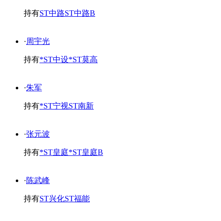
持有
ST中路
ST中路B
·
周宇光
持有
*ST中设
*ST莫高
·
朱军
持有
*ST宁视
ST南新
·
张元波
持有
*ST皇庭
*ST皇庭B
·
陈武峰
持有
ST兴化
ST福能