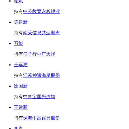
顾斌
持有
中公教育
永杉锂业
陈建新
持有
南天信息
共达电声
万能
持有
任子行
中广天择
王远淞
持有
江苏神通
海星股份
徐国新
持有
中青宝
国光连锁
王建新
持有
珠海中富
裕兴股份
李卓