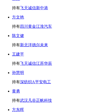
持有
飞天诚信
新中港
方文艳
持有
四川黄金
江淮汽车
陈文健
持有
新北洋
德尔未来
王建平
持有
飞天诚信
江苏华辰
孙慧明
持有
深纺织A
平安电工
黄勇
持有
武汉凡谷
正帆科技
方东晖