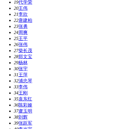
19
代学荣
20
王伟
21
李欣
22
唐建柏
23
张勇
24
周爽
25
王平
26
张伟
27
柴长茂
28
郑文宝
29
杨林
30
张宇
31
王萍
32
浦忠琴
33
李伟
34
王刚
35
袁东红
36
陈彩娅
37
虞玉明
38
刘辉
39
张跃军