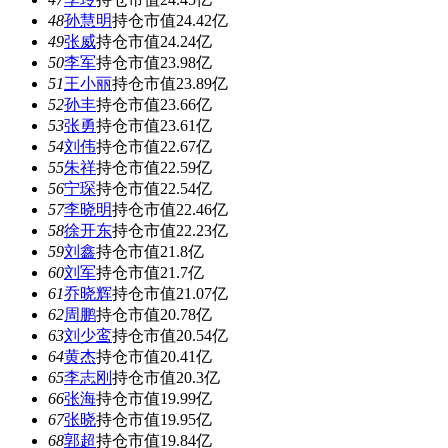
48
孙慧明
持仓市值24.42亿
49
张威
持仓市值24.24亿
50
李军
持仓市值23.98亿
51
王小丽
持仓市值23.89亿
52
孙丰
持仓市值23.66亿
53
张勇
持仓市值23.61亿
54
刘伟
持仓市值22.67亿
55
朱祥
持仓市值22.59亿
56
宁琛
持仓市值22.54亿
57
李晓明
持仓市值22.46亿
58
徐开东
持仓市值22.23亿
59
刘鑫
持仓市值21.8亿
60
刘军
持仓市值21.7亿
61
乔晓辉
持仓市值21.07亿
62
周鹏
持仓市值20.78亿
63
刘少鸾
持仓市值20.54亿
64
黄杰
持仓市值20.41亿
65
李志刚
持仓市值20.3亿
66
张海
持仓市值19.99亿
67
张晓
持仓市值19.95亿
68
郭超
持仓市值19.84亿