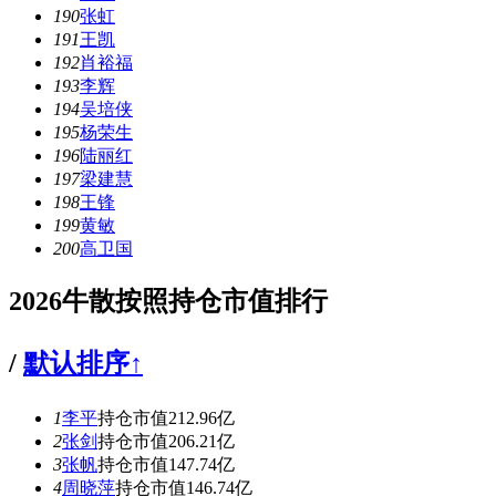
190
张虹
191
王凯
192
肖裕福
193
李辉
194
吴培侠
195
杨荣生
196
陆丽红
197
梁建慧
198
王锋
199
黄敏
200
高卫国
2026牛散按照持仓市值排行
/
默认排序↑
1
李平
持仓市值212.96亿
2
张剑
持仓市值206.21亿
3
张帆
持仓市值147.74亿
4
周晓萍
持仓市值146.74亿