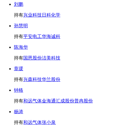
刘鹏
持有
兴业科技
日科化学
孙慧明
持有
平安电工
华海诚科
陈海华
持有
国恩股份
洁美科技
章瑗
持有
兴森科技
华兰股份
钟格
持有
和远气体
金海通
汇成股份
普冉股份
杨涛
持有
和远气体
张小泉