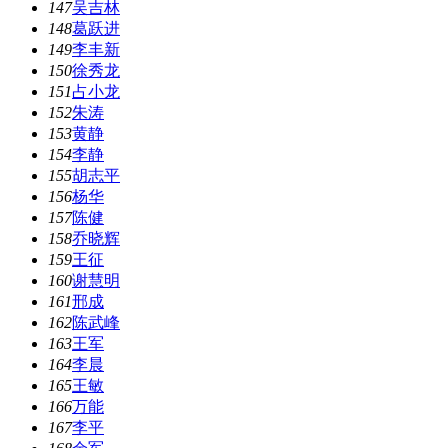
147
吴吉林
148
葛跃进
149
李丰新
150
徐秀龙
151
占小龙
152
朱涛
153
黄静
154
李静
155
胡志平
156
杨华
157
陈健
158
乔晓辉
159
王征
160
谢慧明
161
邢成
162
陈武峰
163
王军
164
李晨
165
王敏
166
万能
167
李平