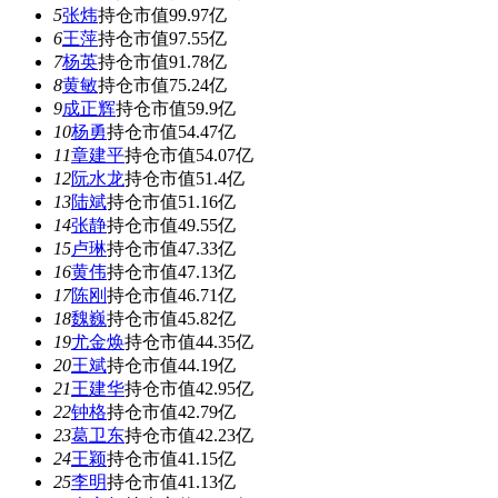
5
张炜
持仓市值99.97亿
6
王萍
持仓市值97.55亿
7
杨英
持仓市值91.78亿
8
黄敏
持仓市值75.24亿
9
成正辉
持仓市值59.9亿
10
杨勇
持仓市值54.47亿
11
章建平
持仓市值54.07亿
12
阮水龙
持仓市值51.4亿
13
陆斌
持仓市值51.16亿
14
张静
持仓市值49.55亿
15
卢琳
持仓市值47.33亿
16
黄伟
持仓市值47.13亿
17
陈刚
持仓市值46.71亿
18
魏巍
持仓市值45.82亿
19
尤金焕
持仓市值44.35亿
20
王斌
持仓市值44.19亿
21
王建华
持仓市值42.95亿
22
钟格
持仓市值42.79亿
23
葛卫东
持仓市值42.23亿
24
王颖
持仓市值41.15亿
25
李明
持仓市值41.13亿