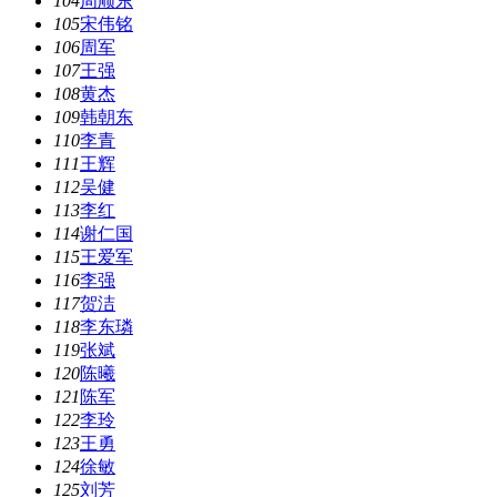
104
周顺东
105
宋伟铭
106
周军
107
王强
108
黄杰
109
韩朝东
110
李青
111
王辉
112
吴健
113
李红
114
谢仁国
115
王爱军
116
李强
117
贺洁
118
李东璘
119
张斌
120
陈曦
121
陈军
122
李玲
123
王勇
124
徐敏
125
刘芳