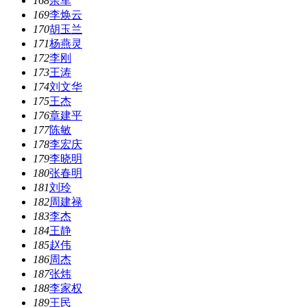
168
余军
169
李焕云
170
胡玉兰
171
杨燕灵
172
李刚
173
王涛
174
刘文华
175
王杰
176
章建平
177
陈敏
178
李宏庆
179
李晓明
180
张春明
181
刘玲
182
周建禄
183
李杰
184
王静
185
赵伟
186
周杰
187
张炜
188
李家权
189
王民