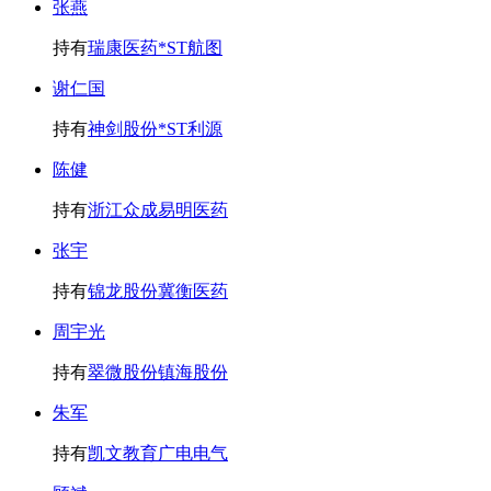
张燕
持有
瑞康医药
*ST航图
谢仁国
持有
神剑股份
*ST利源
陈健
持有
浙江众成
易明医药
张宇
持有
锦龙股份
冀衡医药
周宇光
持有
翠微股份
镇海股份
朱军
持有
凯文教育
广电电气