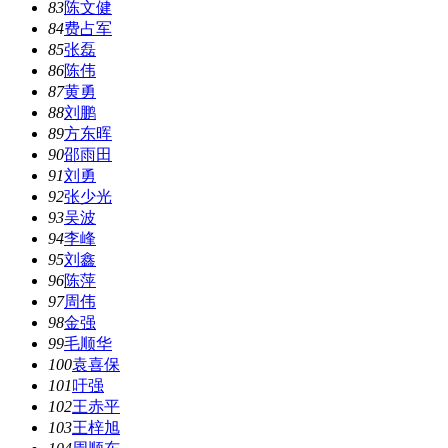
83
陈文健
84
费占军
85
张磊
86
陈伟
87
黄勇
88
刘鹏
89
方东晖
90
邵雨田
91
刘勇
92
张少光
93
吴波
94
李峰
95
刘鑫
96
陈萍
97
周伟
98
金强
99
毛顺华
100
袁喜保
101
吁强
102
王赤平
103
王梓旭