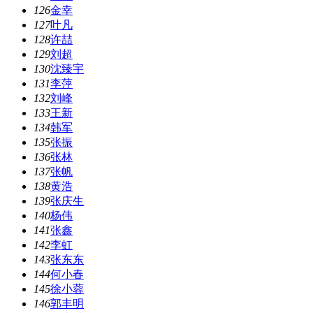
126
金幸
127
叶凡
128
许喆
129
刘超
130
沈臻宇
131
李萍
132
刘峰
133
王新
134
韩军
135
张振
136
张林
137
张帆
138
黄浩
139
张庆生
140
杨伟
141
张鑫
142
李虹
143
张东东
144
何小春
145
徐小蓉
146
郭丰明