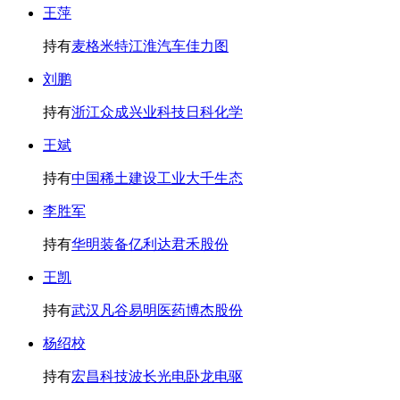
王萍
持有
麦格米特
江淮汽车
佳力图
刘鹏
持有
浙江众成
兴业科技
日科化学
王斌
持有
中国稀土
建设工业
大千生态
李胜军
持有
华明装备
亿利达
君禾股份
王凯
持有
武汉凡谷
易明医药
博杰股份
杨绍校
持有
宏昌科技
波长光电
卧龙电驱