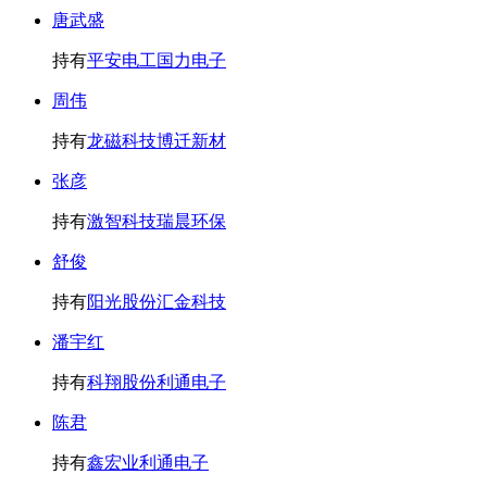
唐武盛
持有
平安电工
国力电子
周伟
持有
龙磁科技
博迁新材
张彦
持有
激智科技
瑞晨环保
舒俊
持有
阳光股份
汇金科技
潘宇红
持有
科翔股份
利通电子
陈君
持有
鑫宏业
利通电子