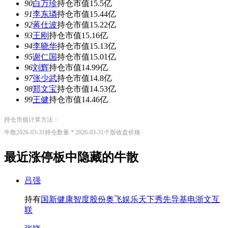
90
白万珍
持仓市值15.5亿
91
李东璘
持仓市值15.44亿
92
蒋仕波
持仓市值15.22亿
93
王刚
持仓市值15.16亿
94
李晓华
持仓市值15.13亿
95
谢仁国
持仓市值15.01亿
96
刘辉
持仓市值14.99亿
97
张少武
持仓市值14.8亿
98
郑文宝
持仓市值14.53亿
99
王健
持仓市值14.46亿
持仓市值计算方法：
牛散2026-03-31持仓数量 * 2026-03-31个股收盘价格
最近涨停板中隐藏的
牛散
吕强
持有
国新健康
智度股份
奥飞娱乐
天下秀
先导基电
浙文互
联