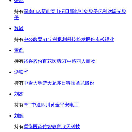
张晓
持有
深南电A
新能泰山
拓日新能
神剑股份
亿利达
曙光股
份
魏巍
持有
中公教育
ST宁科
返利科技
松发股份
永杉锂业
黄彪
持有
裕兴股份
百花医药
ST中路
丽人丽妆
游联华
持有
中岩大地
楚天龙
兆日科技
圣龙股份
刘杰
持有
*ST中迪
四川黄金
平安电工
刘辉
持有
冀衡医药
传智教育
欣天科技