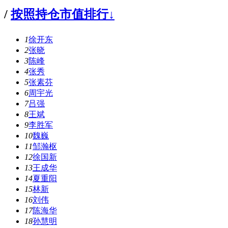
/
按照持仓市值排行↓
1
徐开东
2
张晓
3
陈峰
4
张秀
5
张素芬
6
周宇光
7
吕强
8
王斌
9
李胜军
10
魏巍
11
邹瀚枢
12
徐国新
13
王成华
14
夏重阳
15
林新
16
刘伟
17
陈海华
18
孙慧明