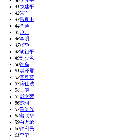
40
李光宇
41
赵建平
42
朱军
43
吕良丰
44
李涛
45
赵吉
46
李明
47
张静
48
胡祖平
49
刘少鸾
50
许磊
51
洪泽君
52
高雅萍
53
蒋仕波
54
王健
55
戴文萍
56
陈珂
57
马红线
58
游联华
59
白万珍
60
许利民
61
李健