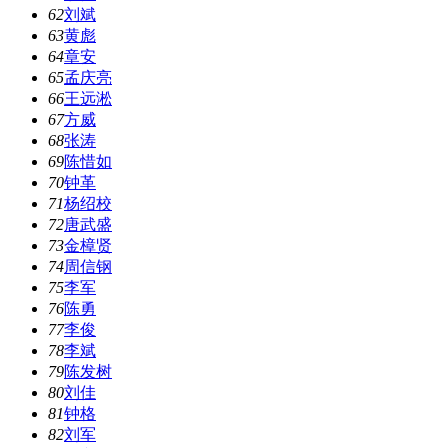
62
刘斌
63
黄彪
64
章安
65
孟庆亮
66
王远淞
67
方威
68
张涛
69
陈惜如
70
钟革
71
杨绍校
72
唐武盛
73
金樟贤
74
周信钢
75
李军
76
陈勇
77
李俊
78
李斌
79
陈发树
80
刘佳
81
钟格
82
刘军