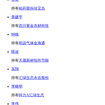
持有
哈药股份
珍宝岛
章建平
持有
四川黄金
东材科技
钟格
持有
和远气体
金海通
陈波
持有
天晟新材
恒尚节能
高翔
持有
汇绿生态
永吉股份
李晓明
持有
特力A
汇绿生态
李伟