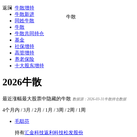
返回
牛散增持
牛散新进
牛散
同姓牛散
牛散
牛散共同持仓
基金
社保增持
高管增持
养老保险
十大股东增持
2026牛散
最近涨幅最大股票中隐藏的牛散
数据源：2026-03-31牛散持仓数据
4个月内
/
3月
/
2月
/
1月
/
3周
/
2周
/
1周
毛聪芬
持有
汇金科技
返利科技
松发股份