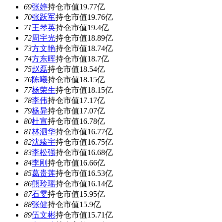
69
张婷
持仓市值19.77亿
70
张跃军
持仓市值19.76亿
71
王琴英
持仓市值19.4亿
72
周宇光
持仓市值18.89亿
73
方文艳
持仓市值18.74亿
74
方东晖
持仓市值18.7亿
75
赵磊
持仓市值18.54亿
76
陈曦
持仓市值18.15亿
77
杨荣生
持仓市值18.15亿
78
李伟
持仓市值17.17亿
79
杨异
持仓市值17.07亿
80
杜宣
持仓市值16.78亿
81
林泗华
持仓市值16.77亿
82
沈臻宇
持仓市值16.75亿
83
李松强
持仓市值16.68亿
84
李刚
持仓市值16.66亿
85
葛贵莲
持仓市值16.53亿
86
熊玲瑶
持仓市值16.14亿
87
石雯
持仓市值15.95亿
88
张健
持仓市值15.9亿
89
伍文彬
持仓市值15.71亿