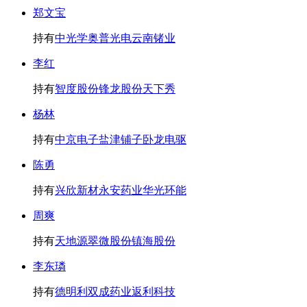
郑文宝
持有
中光学
奥普光电
云南锗业
李红
持有
智度股份
锋龙股份
天下秀
杨林
持有
中京电子
盐津铺子
卧龙电驱
陈勇
持有
兴欣新材
永安药业
华光环能
周爽
持有
天地源
翠微股份
镇海股份
李东璘
持有
德明利
双成药业
返利科技