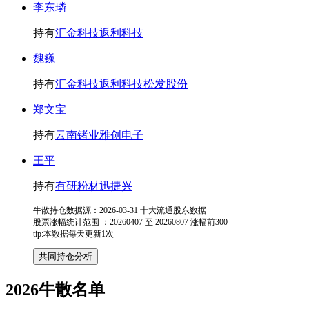
李东璘
持有
汇金科技
返利科技
魏巍
持有
汇金科技
返利科技
松发股份
郑文宝
持有
云南锗业
雅创电子
王平
持有
有研粉材
迅捷兴
牛散持仓数据源：2026-03-31 十大流通股东数据
股票涨幅统计范围 ：20260407 至 20260807 涨幅前300
tip:本数据每天更新1次
2026牛散名单