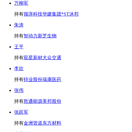
万柳军
持有
领湃科技
华建集团
*ST沐邦
朱涛
持有
智动力
新芝生物
王平
持有
双星新材
大众交通
李欣
持有
锌业股份
瑞康医药
张伟
持有
胜通能源
美邦股份
张跃军
持有
金洲管道
东方材料