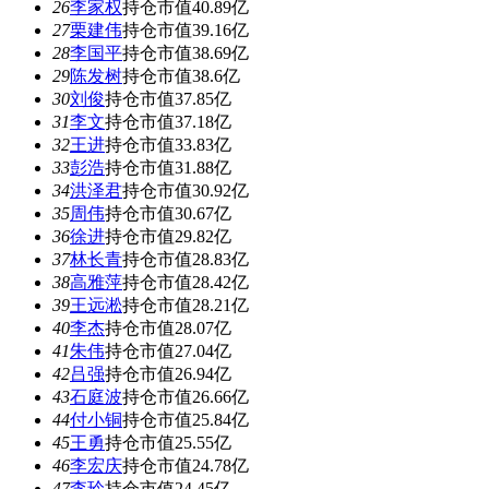
26
李家权
持仓市值40.89亿
27
栗建伟
持仓市值39.16亿
28
李国平
持仓市值38.69亿
29
陈发树
持仓市值38.6亿
30
刘俊
持仓市值37.85亿
31
李文
持仓市值37.18亿
32
王进
持仓市值33.83亿
33
彭浩
持仓市值31.88亿
34
洪泽君
持仓市值30.92亿
35
周伟
持仓市值30.67亿
36
徐进
持仓市值29.82亿
37
林长青
持仓市值28.83亿
38
高雅萍
持仓市值28.42亿
39
王远淞
持仓市值28.21亿
40
李杰
持仓市值28.07亿
41
朱伟
持仓市值27.04亿
42
吕强
持仓市值26.94亿
43
石庭波
持仓市值26.66亿
44
付小铜
持仓市值25.84亿
45
王勇
持仓市值25.55亿
46
李宏庆
持仓市值24.78亿
47
李玲
持仓市值24.45亿