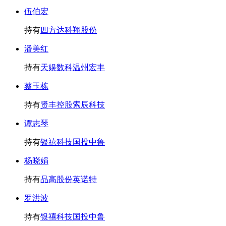
伍伯宏
持有
四方达
科翔股份
潘美红
持有
天娱数科
温州宏丰
蔡玉栋
持有
贤丰控股
索辰科技
谭志琴
持有
银禧科技
国投中鲁
杨晓娟
持有
品高股份
英诺特
罗洪波
持有
银禧科技
国投中鲁