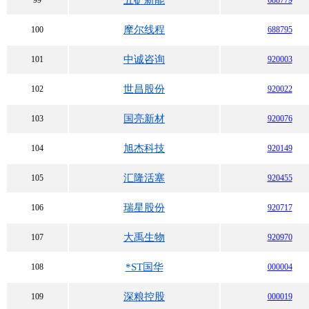
五矿新能
99
688779
摩尔线程
100
688795
中诚咨询
101
920003
世昌股份
102
920022
国亮新材
103
920076
旭杰科技
104
920149
汇隆活塞
105
920455
瑞星股份
106
920717
大禹生物
107
920970
*ST国华
108
000004
深粮控股
109
000019