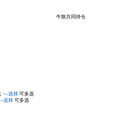
牛散共同持仓
点
<--选择
可多选
<--选择
可多选