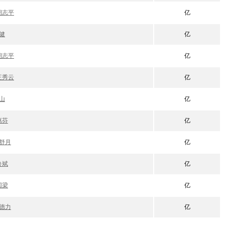
胡志平
亿
健
亿
胡志平
亿
王秀云
亿
山
亿
惠芬
亿
舒月
亿
鲁斌
亿
国梁
亿
德力
亿