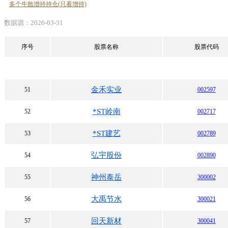
多个牛散增持持仓(只看增持)
数据源：2026-03-31
序号
股票名称
股票代码
金禾实业
51
002597
*ST岭南
52
002717
*ST建艺
53
002789
弘宇股份
54
002890
神州泰岳
55
300002
大禹节水
56
300021
回天新材
57
300041