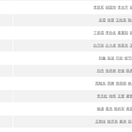
李胜军
胡国华
李光宇
吴霞
张蕾
王桂英
陈
丁碧霞
李怡名
夏重阳
白万珍
占小龙
张喜光
刘鑫
翁波
闫岩
侯守
刘丹
张祥林
舒俊
陈
周顺东
周爽
熊萌萌
林
李天虹
徐晖
王蕾
廖
杨潇
黄杰
陈科军
蒋
王艳珍
徐开东
秦涛
谷