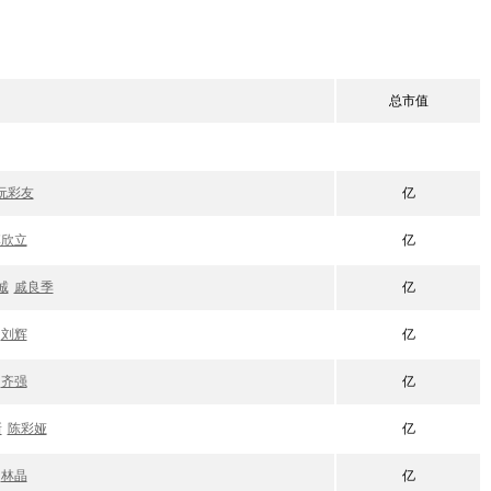
总市值
阮彩友
亿
李欣立
亿
诚
戚良季
亿
刘辉
亿
齐强
亿
新
陈彩娅
亿
林晶
亿