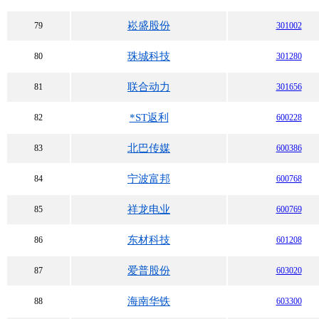
崧盛股份
79
301002
珠城科技
80
301280
联合动力
81
301656
*ST返利
82
600228
北巴传媒
83
600386
宁波富邦
84
600768
祥龙电业
85
600769
东材科技
86
601208
爱普股份
87
603020
海南华铁
88
603300