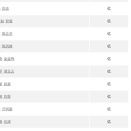
光
彭吉
亿
惜如
舒俊
亿
秀
陈正忠
亿
村
陈武峰
亿
燕
金益鸣
亿
平
谭玉云
亿
波
赵超
亿
涛
刘英
亿
木
亓同新
亿
峰
任涛
亿