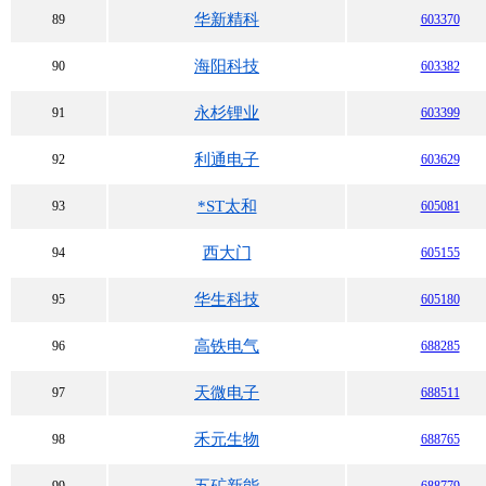
华新精科
89
603370
海阳科技
90
603382
永杉锂业
91
603399
利通电子
92
603629
*ST太和
93
605081
西大门
94
605155
华生科技
95
605180
高铁电气
96
688285
天微电子
97
688511
禾元生物
98
688765