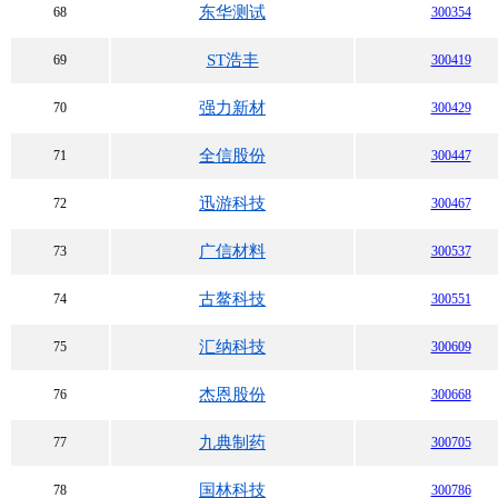
东华测试
68
300354
ST浩丰
69
300419
强力新材
70
300429
全信股份
71
300447
迅游科技
72
300467
广信材料
73
300537
古鳌科技
74
300551
汇纳科技
75
300609
杰恩股份
76
300668
九典制药
77
300705
国林科技
78
300786