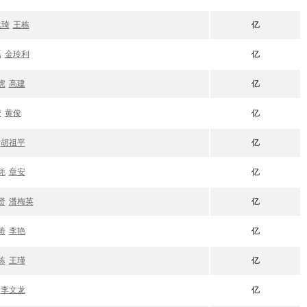
建琦
王栋
亿
磊
金玲利
亿
虎
高建
亿
莹
黄俊
亿
胡祖平
亿
凭
章安
亿
贤
潘梅英
亿
涛
李艳
亿
栋
王瑾
亿
李文龙
亿