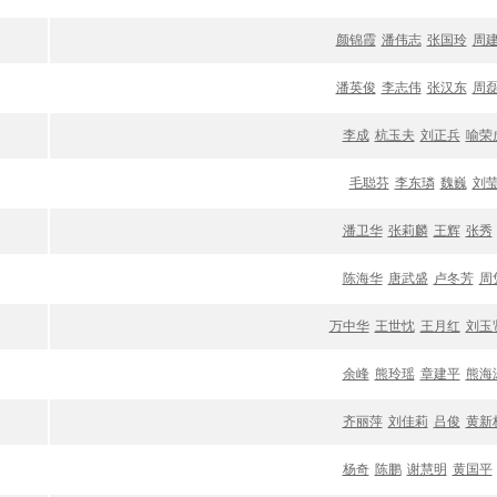
颜锦霞
潘伟志
张国玲
周
潘英俊
李志伟
张汉东
周
李成
杭玉夫
刘正兵
喻荣
毛聪芬
李东璘
魏巍
刘
潘卫华
张莉麟
王辉
张秀
陈海华
唐武盛
卢冬芳
周
万中华
王世忱
王月红
刘玉
余峰
熊玲瑶
章建平
熊海
齐丽萍
刘佳莉
吕俊
黄新
杨奇
陈鹏
谢慧明
黄国平