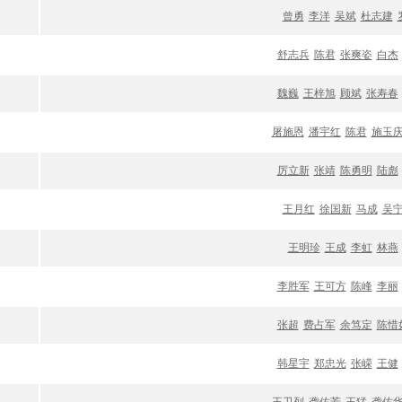
曾勇
李洋
吴斌
杜志建
舒志兵
陈君
张爽姿
白杰
魏巍
王梓旭
顾斌
张寿春
屠施恩
潘宇红
陈君
施玉
厉立新
张靖
陈勇明
陆彪
王月红
徐国新
马成
吴
王明珍
王成
李虹
林燕
李胜军
王可方
陈峰
李丽
张超
费占军
余笃定
陈惜
韩星宇
郑忠光
张嵘
王健