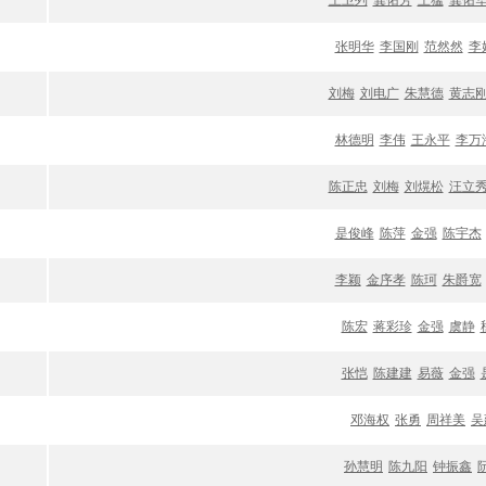
王卫列
龚佑芳
王猛
龚佑
张明华
李国刚
范然然
李
刘梅
刘电广
朱慧德
黄志
林德明
李伟
王永平
李万
陈正忠
刘梅
刘熀松
汪立
是俊峰
陈萍
金强
陈宇杰
李颖
金序孝
陈珂
朱爵宽
陈宏
蒋彩珍
金强
虞静
张恺
陈建建
易薇
金强
邓海权
张勇
周祥美
吴
孙慧明
陈九阳
钟振鑫