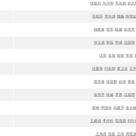
张敬兵
马兴明
毛永彪
赵志
毛聪芬
李东璘
魏巍
陈惜
钱晓春
管军
陆威
翁伟芳
张玉成
郭磊
邢成
沈国强
沈军
袁旭
陈俊
李英
沈夏青
闫长鹍
黄卫东
王
莫常春
徐迎辉
赵清
黄俊
翁伟芳
陆威
李青
沈嘉熠
姜峰
李国珍
高建芳
袁夫
王建成
李作旺
雷道园
刘衍
王海燕
张磊
王伟
周双