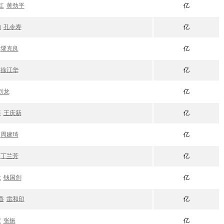
红
黄劲平
亿
如
孔令寿
亿
缪克良
亿
徐江华
亿
刘龙
亿
平
王庆新
亿
周建琦
亿
丁兰芳
亿
敏
钱国剑
亿
香
雷和印
亿
波
张振
亿