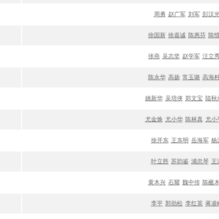
周勇
赵广军
刘军
彭汉
徐国新
徐嘉诚
陈惠芬
陈
张燕
吴志坚
赵学军
汪立
陈永华
高扬
常玉璐
高海
姚新华
吴培侠
郑文宝
陆秋
尤金焕
尤小华
陈林真
尤小
徐开东
王东明
岳海军
杨
叶立胜
苏韵鉴
浦忠琴
王
黄木兴
石耀
魏中传
陈蘸
李平
郭劲松
李红英
蒋凌