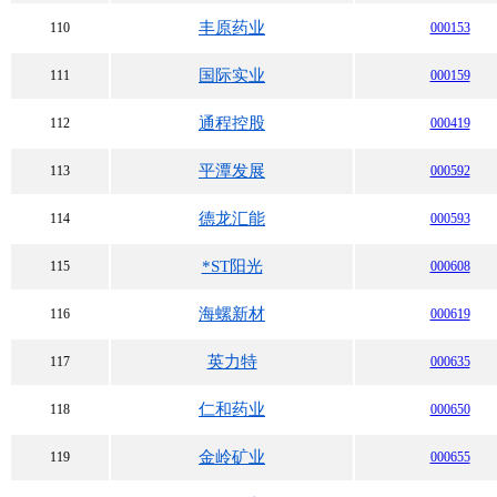
丰原药业
110
000153
国际实业
111
000159
通程控股
112
000419
平潭发展
113
000592
德龙汇能
114
000593
*ST阳光
115
000608
海螺新材
116
000619
英力特
117
000635
仁和药业
118
000650
金岭矿业
119
000655