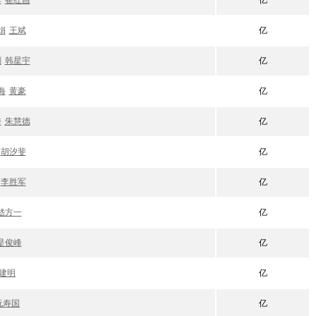
华
崔红昌
亿
娟
王斌
亿
刚
韩星宇
亿
海
黄豪
亿
秀
朱慧德
亿
胡汐斐
亿
李胜军
亿
嵇方一
亿
是俊峰
亿
建明
亿
阮寿国
亿