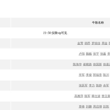
牛散名称
1
1~50 仅限vip可见
金莺
胡昂
罗锐佳
周金
卢闯
魏巍
张宇
张鑫
陈海华
崔晓路
徐国新
徐嘉
辛军
李俊
郭福贵
陈川
张跃军
李力
陈静
余军
高雅萍
陈军
蒋仕波
曾立
章锋
刘鹏
周启增
彭凯