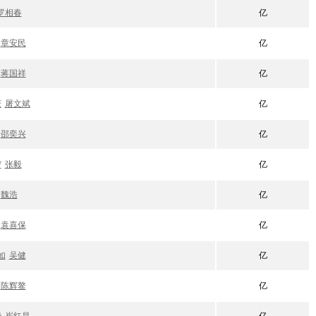
罗相春
亿
章安民
亿
蒋国祥
亿
庆
屠文斌
亿
邵奕兴
亿
宁
张毅
亿
魏浩
亿
袁喜保
亿
如
吴健
亿
陈辉鳌
亿