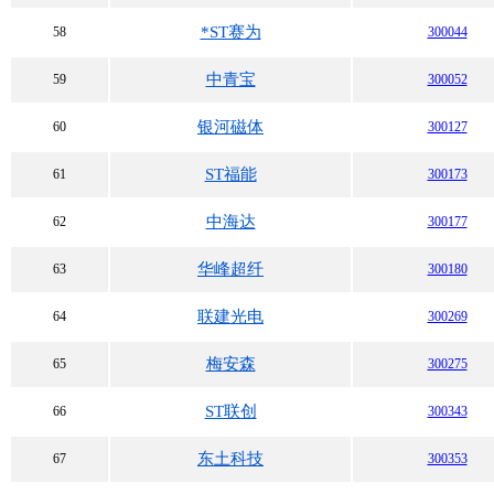
*ST赛为
58
300044
中青宝
59
300052
银河磁体
60
300127
ST福能
61
300173
中海达
62
300177
华峰超纤
63
300180
联建光电
64
300269
梅安森
65
300275
ST联创
66
300343
东土科技
67
300353